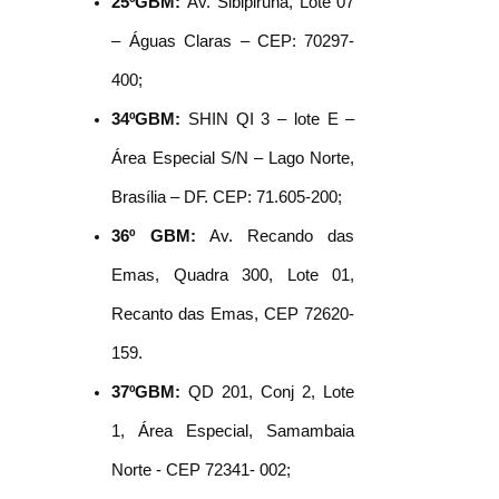
25ºGBM:
Av. Sibipiruna, Lote 07
– Águas Claras – CEP: 70297-
400;
34ºGBM:
SHIN QI 3 – lote E –
Área Especial S/N – Lago Norte,
Brasília – DF. CEP: 71.605-200;
36º GBM:
Av. Recando das
Emas, Quadra 300, Lote 01,
Recanto das Emas, CEP 72620-
159.
37ºGBM:
QD 201, Conj 2, Lote
1, Área Especial, Samambaia
Norte ‐ CEP 72341‐ 002;