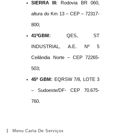
SIERRA III:
Rodovia BR 060,
altura do Km 13 – CEP – 72317-
800;
41ºGBM:
QES, ST
INDUSTRIAL, A.E. Nº 5
Ceilândia Norte – CEP 72265-
503;
45º GBM:
EQRSW 7/8, LOTE 3
– Sudoeste/DF- CEP 70.675-
760.
Menu Carta De Serviços