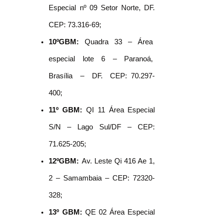
Especial nº 09 Setor Norte, DF.
CEP: 73.316-69;
10ºGBM:
Quadra 33 – Área
especial lote 6 – Paranoá,
Brasília – DF. CEP: 70.297-
400;
11º GBM:
QI 11 Área Especial
S/N – Lago Sul/DF – CEP:
71.625-205;
12ºGBM:
Av. Leste Qi 416 Ae 1,
2 – Samambaia – CEP: 72320-
328;
13º GBM:
QE 02 Área Especial