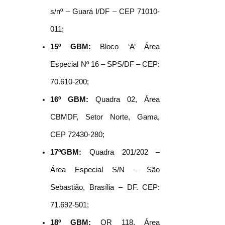
s/nº – Guará I/DF – CEP 71010-
011;
15º GBM:
Bloco ‘A’ Área
Especial Nº 16 – SPS/DF – CEP:
70.610-200;
16º GBM:
Quadra 02, Área
CBMDF, Setor Norte, Gama,
CEP 72430-280;
17ºGBM:
Quadra 201/202 –
Área Especial S/N – São
Sebastião, Brasília – DF. CEP:
71.692-501;
18º GBM:
QR 118, Área