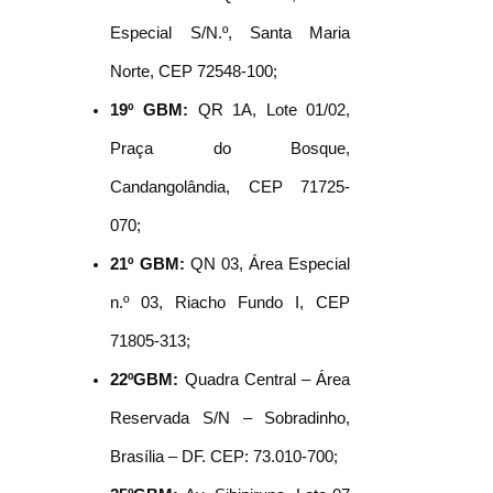
Especial S/N.º, Santa Maria
Norte, CEP 72548-100;
19º GBM:
QR 1A, Lote 01/02,
Praça do Bosque,
Candangolândia, CEP 71725-
070;
21º GBM:
QN 03, Área Especial
n.º 03, Riacho Fundo I, CEP
71805-313;
22ºGBM:
Quadra Central – Área
Reservada S/N – Sobradinho,
Brasília – DF. CEP: 73.010-700;