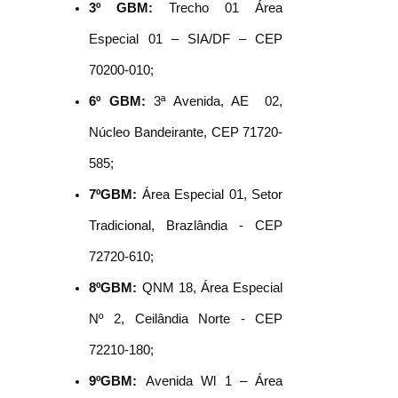
3º GBM:
Trecho 01 Área
Especial 01 – SIA/DF – CEP
70200-010;
6º GBM:
3ª Avenida, AE 02,
Núcleo Bandeirante, CEP 71720-
585;
7ºGBM:
Área Especial 01, Setor
Tradicional, Brazlândia ‐ CEP
72720‐610;
8ºGBM:
QNM 18, Área Especial
Nº 2, Ceilândia Norte ‐ CEP
72210‐180;
9ºGBM:
Avenida Wl 1 – Área