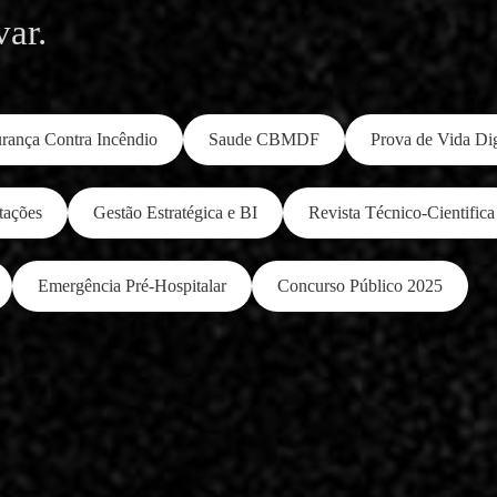
var.
rança Contra Incêndio
Saude CBMDF
Prova de Vida Dig
tações
Gestão Estratégica e BI
Revista Técnico-Cientifica
Emergência Pré-Hospitalar
Concurso Público 2025