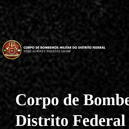
Pular
para
o
conteúdo
Corpo de Bombei
Distrito Federal