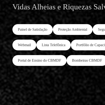
Vidas Alheias e Riquezas Sal
Painel de Satisfação
Proteção Ambiental
Segu
Webmail
Lista Telefônica
Portfólio de Capaci
Portal de Ensino do CBMDF
Bombeiras CBMDF