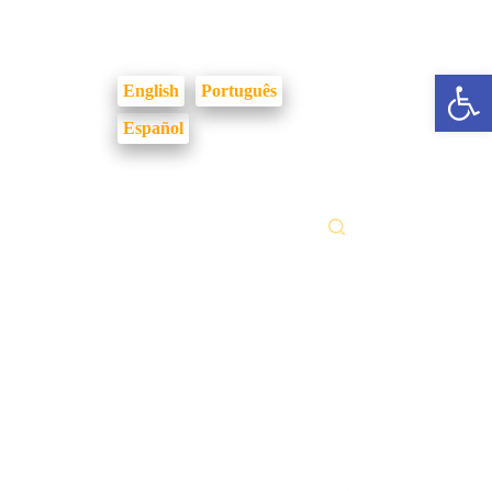
Login Intranet
Abrir a barra de ferramentas
English
Português
Español
 Gestão Documental
PTO
PTO 2/2024
Serviços