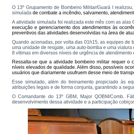
O 13º Grupamento de Bombeiro Militar/Guará I realizou
simulada
de combate a incêndio, salvamento, atendiment
A atividade simulada foi realizada este mês com as alas 
execução e gerenciamento dos atendimentos às ocorrênc
preventivos das atividades desenvolvidas na área de atu
Quando acionadas, por volta das 01h15, as equipes de b
uma unidade de resgate, uma auto-bomba e uma viatura d
8 vítimas em diversos níveis de urgência de atendimento
Ressalta-se que a atividade bombeiro militar requer o
níveis elevados de qualidade. Além disso, possíveis oc
usuários que diariamente usufruem desse meio de transpo
Esse simulado, além do treinamento propiciado às equ
atribuições legais e de forma conjunta, garantindo a seg
O Comandante do 13º GBM, Major QOBM/Comb. Fábio 
desenvolvimento dessa atividade e a participação cobiços