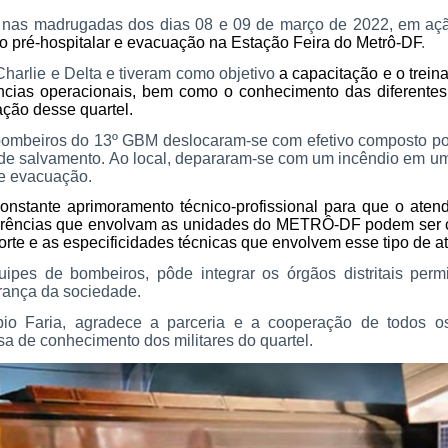
, nas madrugadas dos dias 08 e 09 de março de 2022, em açã
o pré-hospitalar e evacuação na Estação Feira do Metrô-DF
.
Charlie e Delta e tiveram como objetivo
a capacitação e o trein
ias operacionais, bem como o conhecimento das diferentes e
ação desse quartel.
ombeiros do 13º GBM deslocaram-se com efetivo composto por 15
e salvamento. Ao local, depararam-se com um incêndio em um 
 e evacuação.
 constante aprimoramento técnico-profissional para que o at
orrências que envolvam as unidades do METRÔ-DF podem ser co
rte e as especificidades técnicas que envolvem esse tipo de at
ipes de bombeiros, pôde integrar os órgãos distritais per
urança da sociedade.
Faria, agradece a parceria e a cooperação de todos os
a de conhecimento dos militares do quartel.