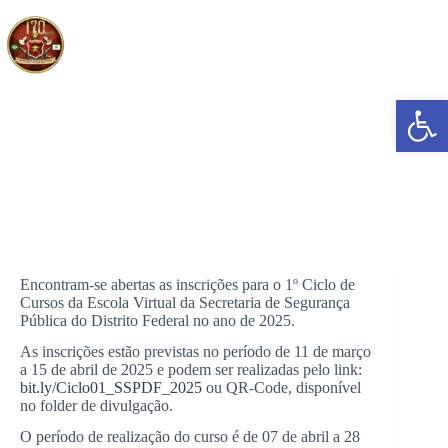
Pular
para
o
conteúdo
Abrir a barra de ferramentas
Abertas inscrições para o 1º Ciclo de Cursos da Escola Virtual
da SSPDF
Encontram-se abertas as inscrições para o 1º Ciclo de
Cursos da Escola Virtual da Secretaria de Segurança
Pública do Distrito Federal no ano de 2025.
As inscrições estão previstas no período de 11 de março
a 15 de abril de 2025 e podem ser realizadas pelo link:
bit.ly/Ciclo01_SSPDF_2025
ou QR-Code, disponível
no folder de divulgação.
O período de realização do curso é de 07 de abril a 28