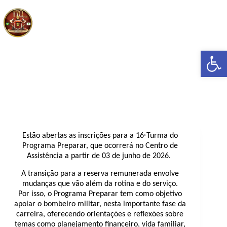
Pular
para
o
conteúdo
Abrir a barra de ferramentas
Abertura de inscrições para o 16º Ciclo do Programa Preparar
Estão abertas as inscrições para a 16
Turma do
ª
Programa Preparar, que ocorrerá no Centro de
Assistência a partir de 03 de junho de 2026.
A transição para a reserva remunerada envolve
mudanças que vão além da rotina e do serviço.
Por isso, o Programa Preparar tem como objetivo
apoiar o bombeiro militar, nesta importante fase da
carreira, oferecendo orientações e reflexões sobre
temas como planejamento financeiro, vida familiar,