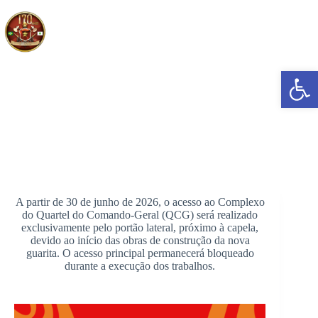
Pular
para
o
conteúdo
Abrir a barra de ferramentas
Acesso ao Complexo do QCG será alterado a partir de 30 de
junho
A partir de 30 de junho de 2026, o acesso ao Complexo
do Quartel do Comando-Geral (QCG) será realizado
exclusivamente pelo portão lateral, próximo à capela,
devido ao início das obras de construção da nova
guarita. O acesso principal permanecerá bloqueado
durante a execução dos trabalhos.