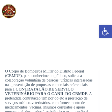
Pular
para
o
conteúdo
Abrir a barra de ferramentas
AVISO DE SOLICITAÇÃO DE PROPOSTA
COMERCIAL PARA BALIZAMENTO DE PREÇOS
O Corpo de Bombeiros Militar do Distrito Federal
(CBMDF), para conhecimento público, solicita a
colaboração voluntária de pessoas jurídicas interessadas
na apresentação de propostas comerciais referenciais
para a
CONTRATAÇÃO DE SERVIÇO
VETERINÁRIO PARA O CANIL DO CBMDF
. A
pretendida contratação tem por objeto a prestação de
serviços médico-veterinários, com fornecimento de
medicamentos, vacinas, insumos correlatos e apoio
operacional, destinados à assistência e manutenção da