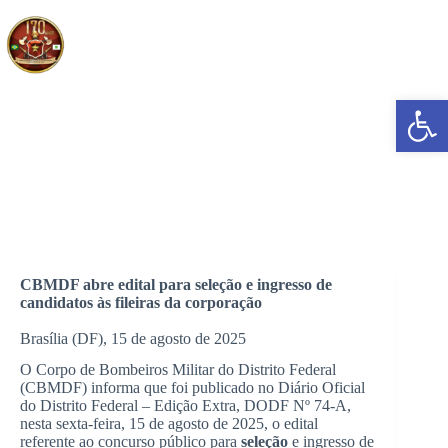
Pular
para
o
conteúdo
Abrir a barra de ferramentas
CBMDF abre edital para seleção e ingresso de candidatos às
fileiras da corporação.
CBMDF abre edital para seleção e ingresso de
candidatos às fileiras da corporação
Brasília (DF), 15 de agosto de 2025
O Corpo de Bombeiros Militar do Distrito Federal
(CBMDF) informa que foi publicado no Diário Oficial
do Distrito Federal – Edição Extra, DODF Nº 74-A,
nesta sexta-feira, 15 de agosto de 2025, o edital
referente ao concurso público para
seleção
e ingresso de