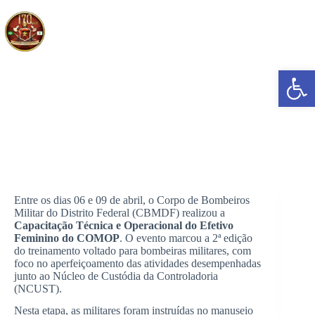
Pular
para
o
conteúdo
Abrir a barra de ferramentas
CBMDF capacita bombeiras militares para reforçar serviços
de escolta e custódia
Entre os dias 06 e 09 de abril, o Corpo de Bombeiros
Militar do Distrito Federal (CBMDF) realizou a
Capacitação Técnica e Operacional do Efetivo
Feminino do COMOP
. O evento marcou a 2ª edição
do treinamento voltado para bombeiras militares, com
foco no aperfeiçoamento das atividades desempenhadas
junto ao Núcleo de Custódia da Controladoria
(NCUST).
Nesta etapa, as militares foram instruídas no manuseio