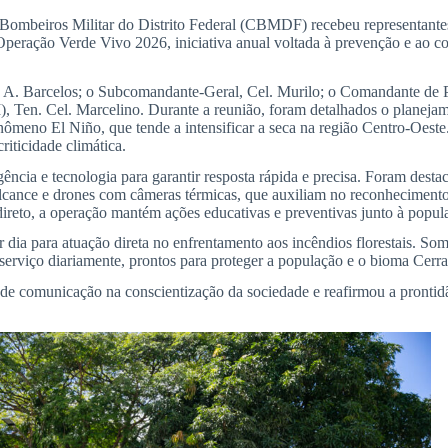
ombeiros Militar do Distrito Federal (CBMDF) recebeu representantes 
peração Verde Vivo 2026, iniciativa anual voltada à prevenção e ao com
. Barcelos; o Subcomandante-Geral, Cel. Murilo; o Comandante de Pr
n. Cel. Marcelino. Durante a reunião, foram detalhados o planejamen
nômeno El Niño, que tende a intensificar a seca na região Centro-Oeste. 
riticidade climática.
ncia e tecnologia para garantir resposta rápida e precisa. Foram desta
cance e drones com câmeras térmicas, que auxiliam no reconhecimento d
reto, a operação mantém ações educativas e preventivas junto à popula
 dia para atuação direta no enfrentamento aos incêndios florestais. Som
e serviço diariamente, prontos para proteger a população e o bioma Cerr
s de comunicação na conscientização da sociedade e reafirmou a pron