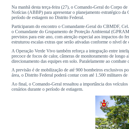
Na manhã desta terça-feira (27), o Comando-Geral do Corpo de B
Notícias (ABBP) para apresentar o planejamento estratégico da O
período de estiagem no Distrito Federal.
Participaram do encontro o Comandante-Geral do CBMDF, Cel. A
o Comandante do Grupamento de Proteção Ambiental (GPRAM), Te
previstos para este ano, com atenção especial aos impactos do fe
estruturou escalas extras que serão ativadas conforme o nível de c
A Operação Verde Vivo também reforça a integração entre inteligê
precoce de focos de calor, câmeras de monitoramento de longo al
direcionamento das equipes em solo. Paralelamente ao combate di
A previsão é de mobilização de até 900 bombeiros exclusivos por
área, o Distrito Federal poderá contar com até 1.500 militares d
Ao final, o Comando-Geral ressaltou a importância dos veículo
cenários durante o período de estiagem.