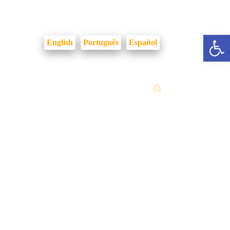
Login Intranet
Abrir a barra de ferramentas
English
Português
Español
ilidades
Fale Conosco
Gestão Documental