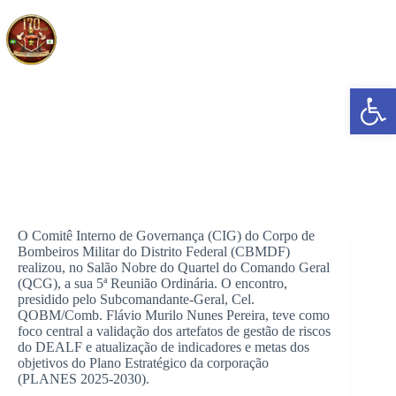
Pular
para
o
conteúdo
Abrir a barra de ferramentas
CBMDF realiza 5ª Reunião do Comitê Interno de Governança
O Comitê Interno de Governança (CIG) do Corpo de
Bombeiros Militar do Distrito Federal (CBMDF)
realizou, no Salão Nobre do Quartel do Comando Geral
(QCG), a sua 5ª Reunião Ordinária. O encontro,
presidido pelo Subcomandante-Geral, Cel.
QOBM/Comb. Flávio Murilo Nunes Pereira, teve como
foco central a validação dos artefatos de gestão de riscos
do DEALF e atualização de indicadores e metas dos
objetivos do Plano Estratégico da corporação
(PLANES 2025-2030).