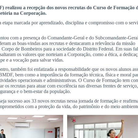
 realizou a recepção dos novos recrutas do Curso de Formação d
jetória na Corporação.
ma etapa marcada por aprendizado, disciplina e compromisso com o serv
ontou com a presença do Comandante-
Geral e do Subcomandante-Gera
am as boas-vindas aos recrutas e destacaram a relevância da missão
o Corpo de Bombeiros para a sociedade do Distrito Federal. Em suas fal
ssaltaram os valores que norteiam a Corporação, como a ética, a dedicaç
ipe e a vocação para salvar vidas.
ntro, também foi enfatizada a responsabilidade que os novos alunos a
BMDF, bem como a importância da formação técnica, física e moral pa
atividades operacionais e administrativas. O Curso de Formação tem co
ar os recrutas para atuar com excelência nas diversas frentes de serviço,
egurança e o bem-estar da população.
 sucesso aos 33 novos recrutas nessa jornada de formação e reafirm
omprometidos com a proteção da vida, do patrimônio e do meio ambient