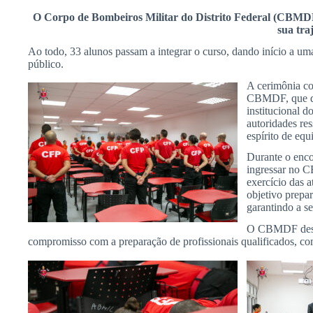
O Corpo de Bombeiros Militar do Distrito Federal (CBMDF)
sua
tra
Ao todo, 33 alunos passam a integrar o curso, dando início a u
público.
A cerimônia c
CBMDF, que der
institucional d
autoridades re
espírito de equ
Durante o enco
ingressar no C
exercício das 
objetivo prepar
garantindo a s
O CBMDF deseja
compromisso com a preparação de profissionais qualificados, c