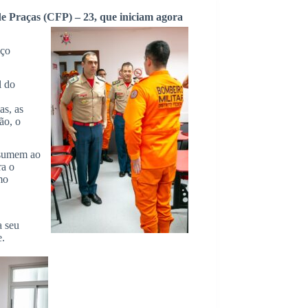
e Praças (CFP) – 23, que iniciam agora
iço
l do
as, as
ão, o
ssumem ao
ra o
mo
a seu
e.