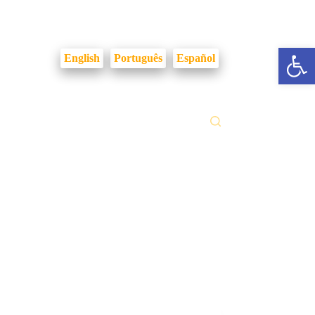
Login Intranet
Abrir a barra de ferramentas
English
Português
Español
ilidades
Fale Conosco
Gestão Documental