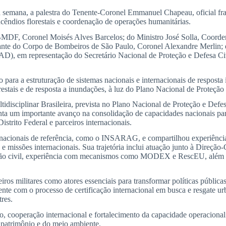
a semana, a palestra do Tenente-Coronel Emmanuel Chapeau, oficial fr
incêndios florestais e coordenação de operações humanitárias.
MDF, Coronel Moisés Alves Barcelos; do Ministro José Solla, Coord
ante do Corpo de Bombeiros de São Paulo, Coronel Alexandre Merlin;
D), em representação do Secretário Nacional de Proteção e Defesa C
para a estruturação de sistemas nacionais e internacionais de resposta 
restais e de resposta a inundações, à luz do Plano Nacional de Proteçã
disciplinar Brasileira, prevista no Plano Nacional de Proteção e Def
esenta um importante avanço na consolidação de capacidades nacionais pa
strito Federal e parceiros internacionais.
cionais de referência, como o INSARAG, e compartilhou experiências r
 missões internacionais. Sua trajetória inclui atuação junto à Direção
oteção civil, experiência com mecanismos como MODEX e RescEU, além d
ros militares como atores essenciais para transformar políticas pública
te com o processo de certificação internacional em busca e resgate u
tres.
o, cooperação internacional e fortalecimento da capacidade operacio
o patrimônio e do meio ambiente.