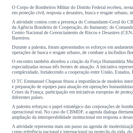
O Corpo de Bombeiros Militar do Distrito Federal recebeu, nest
em proteção civil, resposta a desastres, busca e resgate urbano, 
A atividade contou com a presença do Comandante-Geral do CB
da Agência Brasileira de Cooperação, do Itamaraty; do Comand
Centro Nacional de Gerenciamento de Riscos e Desastres (CENA
Barreiros.
Durante a palestra, foram apresentados os esforços em andamento 
operações de busca e resgate urbano, de combate a incêndios flo
O encontro também abordou a criação da Força Humanitária Multi
especializadas nessas três frentes de atuação. A iniciativa repr
complexidade, fortalecendo a cooperação entre União, Estados, Di
O TC Emmanuel Chapeau frisou a importância de modelos interna
e preparação de equipes para atuação em operações humanitárias e
Crises da França, participação em iniciativas europeias de pr
diferentes países.
A palestra reforçou o papel estratégico das corporações de bombei
operacional real. No caso do CBMDF, a agenda dialoga diretamen
ampliação da interoperabilidade institucional em resposta a desas
A atividade representa mais um passo na agenda de modernizaçã
como referência nacional e internacional na proteção da vida, d