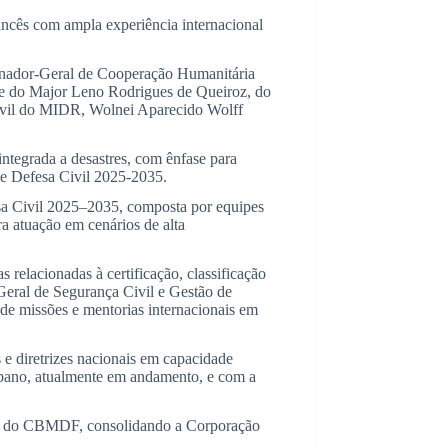
ancês com ampla experiência internacional
enador-Geral de Cooperação Humanitária
 e do Major Leno Rodrigues de Queiroz, do
ivil do MIDR, Wolnei Aparecido Wolff
integrada a desastres, com ênfase para
o e Defesa Civil 2025-2035.
esa Civil 2025–2035, composta por equipes
ra atuação em cenários de alta
elacionadas à certificação, classificação
-Geral de Segurança Civil e Gestão de
e missões e mentorias internacionais em
s e diretrizes nacionais em capacidade
rbano, atualmente em andamento, e com a
nal do CBMDF, consolidando a Corporação