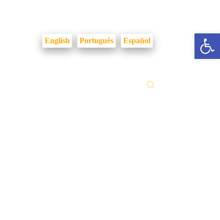
Login Intranet
Abrir a barra de ferramentas
English
Português
Español
ilidades
Fale Conosco
Gestão Documental