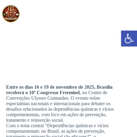
Pular
para
o
conteúdo
Abrir a barra de ferramentas
Congresso Freemind 2025 debate prevenção, tratamento e
reinserção social
Entre os dias 16 e 19 de novembro de 2025, Brasília
receberá o 10º Congresso Freemind
, no Centro de
Convenções Ulysses Guimarães. O evento reúne
especialistas nacionais e internacionais para debater os
desafios relacionados às dependências químicas e vícios
comportamentais, com foco em ações de prevenção,
tratamento e reinserção social.
Com o tema central “Dependências químicas e vícios
comportamentais: no Brasil, as ações de prevenção,
tratamento e reinserção social são eficazes?”, o