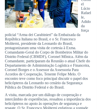
el
Lúcio
Rafael
le,
Adido
da
força
policial “Arma dei Carabinieri” da Embaixada da
República Italiana no Brasil, e o Sr. Francesco
Moliterni, presidente da Leonardo do Brasil,
protagonizaram uma visita de cortesia à Exma.
Comandante-Geral do Corpo de Bombeiros Militar do
Distrito Federal (CBMDF), Coronel Mônica. Além da
Comandante, participaram da Reunião o atual Chefe do
Departamento de Administração Logística e Financeira,
Coronel Borges e o Assessor da Assessoria Para
Acordos de Cooperação, Tenente Felipe Melo. O
encontro teve como foco principal discutir o papel dos
helicópteros da Leonardo no cenário da Segurança
Pública do Distrito Federal e do Brasil.
A visita, marcada por um diálogo de cooperação e
intercâmbio de experiências, ressaltou a importância dos
helicópteros no apoio às operações de segurança e
resgate. O Sr. Francesco Moliterni enfatizou a vontade