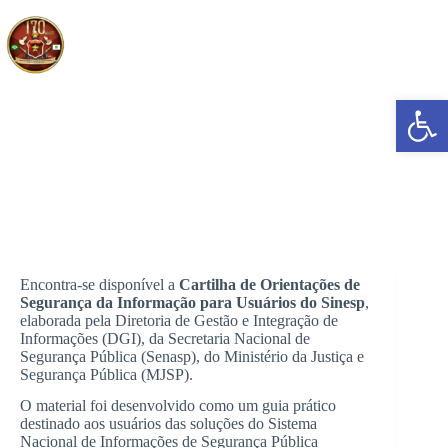
Pular
para
o
conteúdo
Abrir a barra de ferramentas
Divulgação da Cartilha de Orientações de Segurança da
Informação para Usuários do Sinesp
Encontra-se disponível a
Cartilha de Orientações de
Segurança da Informação para Usuários do Sinesp
,
elaborada pela Diretoria de Gestão e Integração de
Informações (DGI), da Secretaria Nacional de
Segurança Pública (Senasp), do Ministério da Justiça e
Segurança Pública (MJSP).
O material foi desenvolvido como um guia prático
destinado aos usuários das soluções do Sistema
Nacional de Informações de Segurança Pública