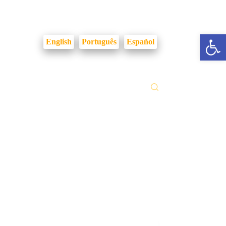
Login Intranet
Abrir a barra de ferramentas
English
Português
Español
ilidades
Fale Conosco
Gestão Documental