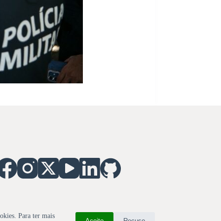
okies. Para ter mais
Aceito
Recuso