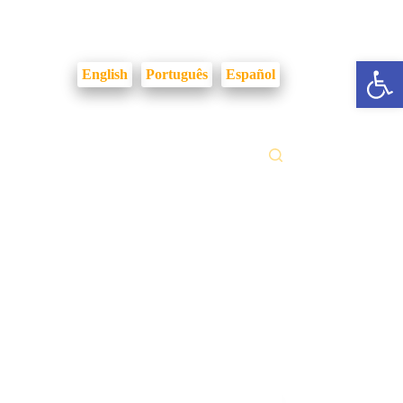
Login Intranet
Abrir a barra de ferramentas
English
Português
Español
ilidades
Fale Conosco
Gestão Documental