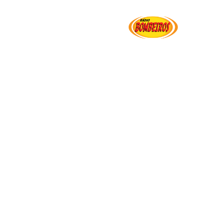
Institucional
Serviços
Transparência
Ut
 2024” e “Desfile De 7 De Setembro”