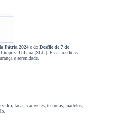
a Pátria 2024
e do
Desfile de 7 de
o de Limpeza Urbana (SLU). Essas medidas
urança e serenidade.
dro, facas, canivetes, tesouras, martelos,
ão.