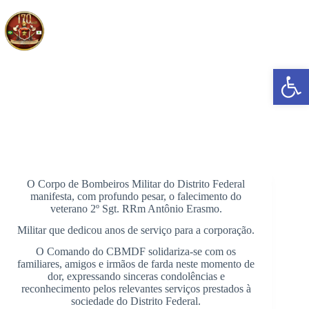
Pular
para
o
conteúdo
Abrir a barra de ferramentas
Nota de Falecimento – 2º Sgt. RRm Antônio Erasmo
O Corpo de Bombeiros Militar do Distrito Federal
manifesta, com profundo pesar, o falecimento do
veterano 2º Sgt. RRm Antônio Erasmo.
Militar que dedicou anos de serviço para a corporação.
O Comando do CBMDF solidariza-se com os
familiares, amigos e irmãos de farda neste momento de
dor, expressando sinceras condolências e
reconhecimento pelos relevantes serviços prestados à
sociedade do Distrito Federal.