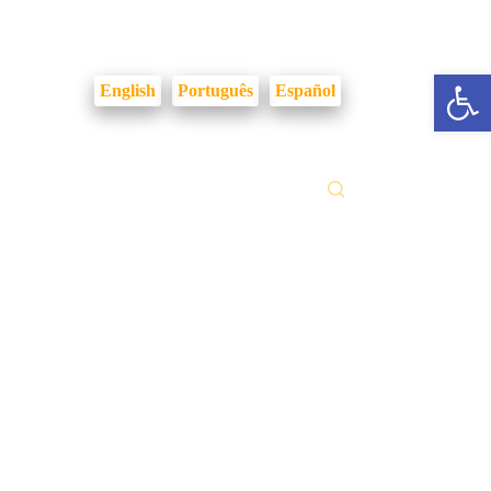
Login Intranet
Abrir a barra de ferramentas
English
Português
Español
ilidades
Fale Conosco
Gestão Documental