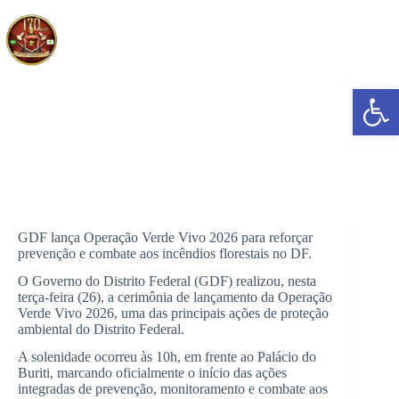
Pular
para
o
conteúdo
Abrir a barra de ferramentas
Abertura da Operação Verde Vivo 2026
GDF lança Operação Verde Vivo 2026 para reforçar
prevenção e combate aos incêndios florestais no DF.
O Governo do Distrito Federal (GDF) realizou, nesta
terça-feira (26), a cerimônia de lançamento da Operação
Verde Vivo 2026, uma das principais ações de proteção
ambiental do Distrito Federal.
A solenidade ocorreu às 10h, em frente ao Palácio do
Buriti, marcando oficialmente o início das ações
integradas de prevenção, monitoramento e combate aos