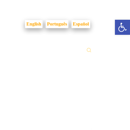
Login Intranet
Abrir a barra de ferramentas
English
Português
Español
ilidades
Fale Conosco
Gestão Documental