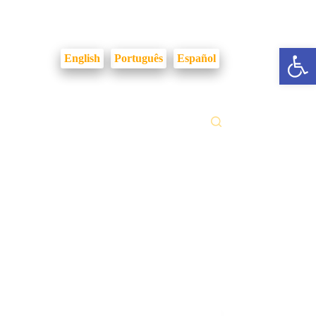
Login Intranet
Abrir a barra de ferramentas
English
Português
Español
ilidades
Fale Conosco
Gestão Documental