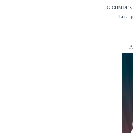
O CBMDF soli
Local 
A