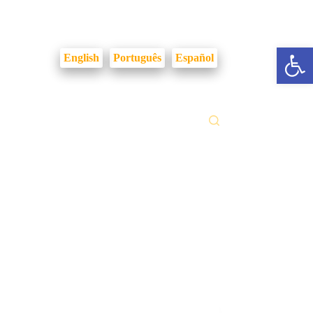
Login Intranet
Abrir a barra de ferramentas
English
Português
Español
ilidades
Fale Conosco
Gestão Documental