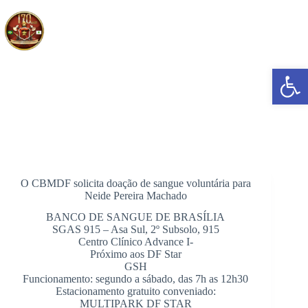
Pular
para
o
conteúdo
Abrir a barra de ferramentas
Pedido de Doação de Sangue – Neide Pereira Machado
O CBMDF solicita doação de sangue voluntária para
Neide Pereira Machado
BANCO DE SANGUE DE BRASÍLIA
SGAS 915 – Asa Sul, 2º Subsolo, 915
Centro Clínico Advance I-
Próximo aos DF Star
GSH
Funcionamento: segundo a sábado, das 7h as 12h30
Estacionamento gratuito conveniado:
MULTIPARK DF STAR