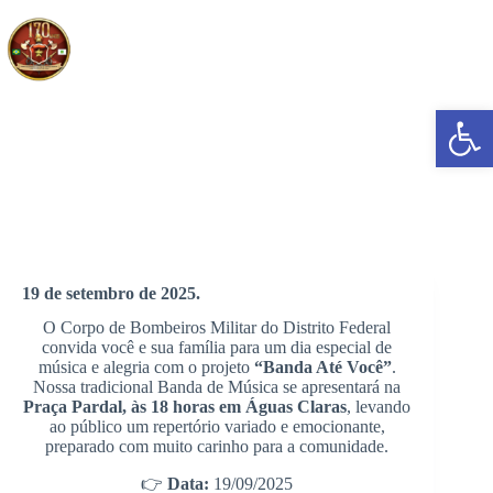
Pular
para
o
conteúdo
Abrir a barra de ferramentas
PROJETO “BANDA ATÉ VOCÊ” EM ÁGUAS CLARAS
19 de setembro de 2025.
O Corpo de Bombeiros Militar do Distrito Federal
convida você e sua família para um dia especial de
música e alegria com o projeto
“Banda Até Você”
.
Nossa tradicional Banda de Música se apresentará na
Praça Pardal, às 18 horas em Águas Claras
, levando
ao público um repertório variado e emocionante,
preparado com muito carinho para a comunidade.
👉
Data:
19/09/2025