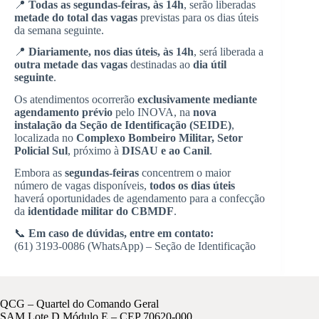
📍
Todas as segundas-feiras, às 14h
, serão liberadas
metade do total das vagas
previstas para os dias úteis
da semana seguinte.
📍
Diariamente, nos dias úteis, às 14h
, será liberada a
outra metade das vagas
destinadas ao
dia útil
seguinte
.
Os atendimentos ocorrerão
exclusivamente mediante
agendamento prévio
pelo INOVA, na
nova
instalação da Seção de Identificação (SEIDE)
,
localizada no
Complexo Bombeiro Militar, Setor
Policial Sul
, próximo à
DISAU e ao Canil
.
Embora as
segundas-feiras
concentrem o maior
número de vagas disponíveis,
todos os dias úteis
haverá oportunidades de agendamento para a confecção
da
identidade militar do CBMDF
.
📞
Em caso de dúvidas, entre em contato:
(61) 3193-0086 (WhatsApp) – Seção de Identificação
QCG – Quartel do Comando Geral
SAM Lote D Módulo E – CEP 70620-000