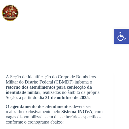
Pular
para
o
conteúdo
Abrir a barra de ferramentas
Retorno de atendimento para emissão de Identidade Militar.
A Seção de Identificação do Corpo de Bombeiros
Militar do Distrito Federal (CBMDF) informa o
retorno dos atendimentos para confecção da
identidade militar
, realizados no âmbito da própria
Seção, a partir do dia
31 de outubro de 2025
.
O
agendamento dos atendimentos
deverá ser
realizado exclusivamente pelo
Sistema INOVA
, com
vagas disponibilizadas em dias e horários específicos,
conforme o cronograma abaixo: