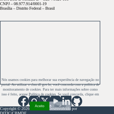
CNPJ – 08.977.914/0001-19
Brasília – Distrito Federal – Brasil
Nós usamos cookies para melhorar sua experiência de navegação no
portal. Ao utilizar o cbm.df.gov.br, você concorda com a política de
monitoramento de cookies. Para ter mais informações sobre como
isso é feito, acesse
Política de cookies
. Se você concorda, clique em
ACEITO.
Aceito
Recuso
Copyright © 2026 CBMDF - Desenvolvido por
DITIC/CBMDF