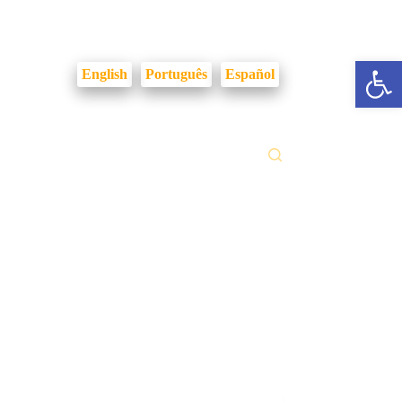
Login Intranet
Abrir a barra de ferramentas
English
Português
Español
ilidades
Fale Conosco
Gestão Documental