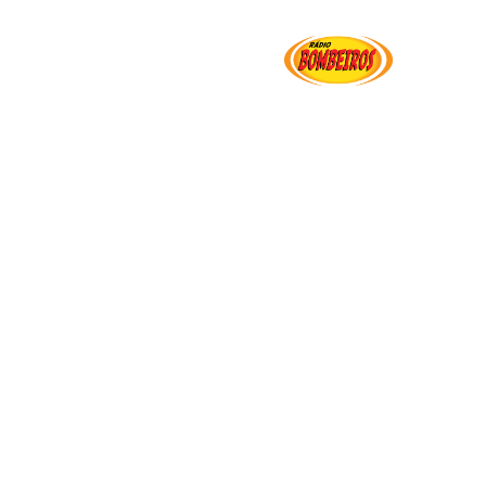
Institucional
Serviços
Transparência
Ut
e Omã ao CBMDF