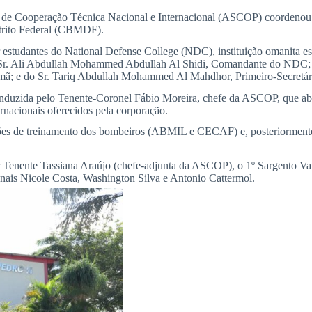
s de Cooperação Técnica Nacional e Internacional (ASCOP) coordenou 
trito Federal (CBMDF).
estudantes do National Defense College (NDC), instituição omanita esp
o Sr. Ali Abdullah Mohammed Abdullah Al Shidi, Comandante do NDC;
Omã; e do Sr. Tariq Abdullah Mohammed Al Mahdhor, Primeiro-Secretá
duzida pelo Tenente-Coronel Fábio Moreira, chefe da ASCOP, que abor
rnacionais oferecidos pela corporação.
ções de treinamento dos bombeiros (ABMIL e CECAF) e, posteriormente
Tenente Tassiana Araújo (chefe-adjunta da ASCOP), o 1º Sargento Val
ionais Nicole Costa, Washington Silva e Antonio Cattermol.