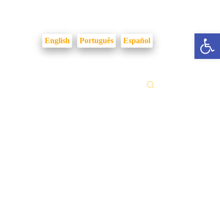
Login Intranet
Abrir a barra de ferramentas
English
Português
Español
ilidades
Fale Conosco
Gestão Documental