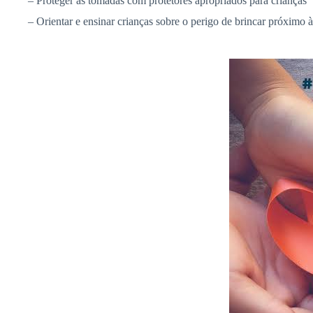
– Proteger as tomadas com protetores apropriados para crianças
– Orientar e ensinar crianças sobre o perigo de brincar próximo à