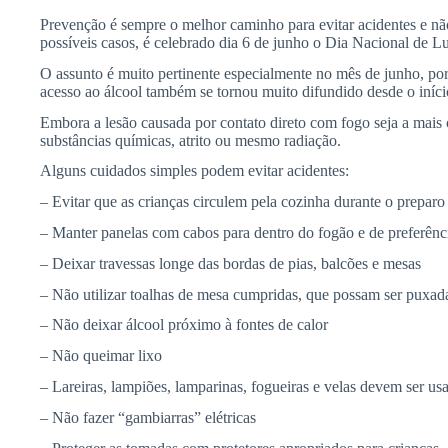
Prevenção é sempre o melhor caminho para evitar acidentes e não 
possíveis casos, é celebrado dia 6 de junho o Dia Nacional de 
O assunto é muito pertinente especialmente no mês de junho, por 
acesso ao álcool também se tornou muito difundido desde o iníc
Embora a lesão causada por contato direto com fogo seja a mais
substâncias químicas, atrito ou mesmo radiação.
Alguns cuidados simples podem evitar acidentes:
– Evitar que as crianças circulem pela cozinha durante o preparo
– Manter panelas com cabos para dentro do fogão e de preferência
– Deixar travessas longe das bordas de pias, balcões e mesas
– Não utilizar toalhas de mesa cumpridas, que possam ser puxada
– Não deixar álcool próximo à fontes de calor
– Não queimar lixo
– Lareiras, lampiões, lamparinas, fogueiras e velas devem ser us
– Não fazer “gambiarras” elétricas