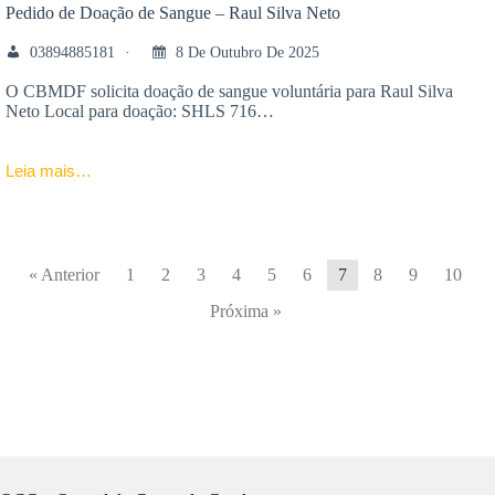
Pedido de Doação de Sangue – Raul Silva Neto
03894885181
8 De Outubro De 2025
O CBMDF solicita doação de sangue voluntária para Raul Silva
Neto Local para doação: SHLS 716…
Leia mais…
« Anterior
1
2
3
4
5
6
7
8
9
10
Próxima »