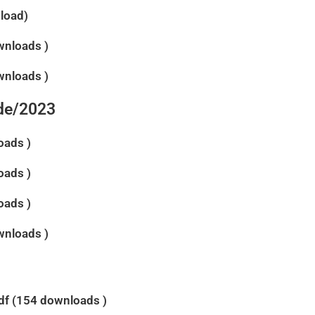
load)
wnloads )
wnloads )
ade/2023
oads )
oads )
oads )
wnloads )
df (154 downloads )