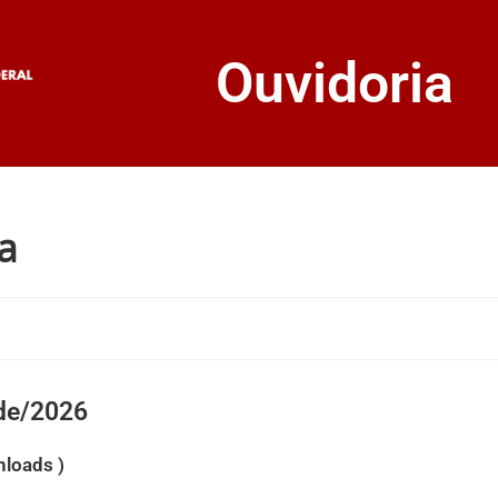
Ouvidoria
a
ade/2026
nloads )